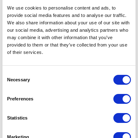
We use cookies to personalise content and ads, to
Wiele kolekcji produkowanych jest w
provide social media features and to analyse our traffic.
ograniczonych ilościach specjalnie dla USA - a
We also share information about your use of our site with
teraz mogą znajdować się w twojej torbie do
our social media, advertising and analytics partners who
makijażu.
may combine it with other information that you’ve
provided to them or that they’ve collected from your use
Jak zamówić przez Meest
of their services.
Shopping:
Wybierz produkty w Sephora w USA.
Consent
Necessary
Selection
Skorzystaj z usługi wykupu lub adresu
wirtualnego magazynu w USA.
Preferences
Meest Shopping dostarczy Twoje
zamówienie szybko i niedrogo prosto do
Twoich drzwi.
Statistics
Jest wygodny, ekonomiczny i bezproblemowy.
Marketing