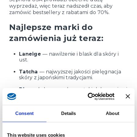
wyprzedaż, więc teraz nadszedł czas, aby
zamówić bestsellery z rabatami do 70%.
Najlepsze marki do
zamówienia już teraz:
Laneige
— nawilżenie i blask dla skóry i
ust.
Tatcha
— najwyższej jakości pielęgnacja
skóry z japońskimi tradycjami.
Dior
— luksusowe kosmetyki dekoracyjne i
perfumy.
Przepis na blask
— naturalne produkty
dla promiennej skóry.
Consent
Details
About
Supergoop!
— innowacyjna ochrona
przeciwsłoneczna.
This website uses cookies