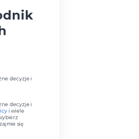
odnik
h
ne decyzje i
ne decyzje i
icy
i wiele
wybierz
ajmie się