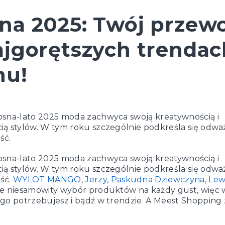
na 2025: Twój przew
ajgorętszych trendac
nu!
osna-lato 2025 moda zachwyca swoją kreatywnością i
ą stylów. W tym roku szczególnie podkreśla się odważ
ść.
osna-lato 2025 moda zachwyca swoją kreatywnością i
ą stylów. W tym roku szczególnie podkreśla się odważ
ść.
WYLOT MANGO
,
Jerzy
,
Paskudna Dziewczyna
,
Lew
je niesamowity wybór produktów na każdy gust, więc 
go potrzebujesz i bądź w trendzie. A Meest Shopping z