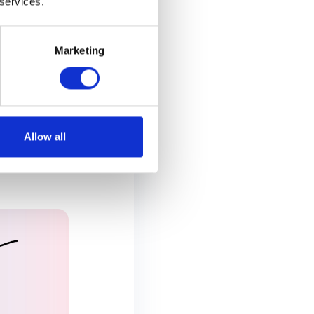
 services.
Marketing
h coat
Allow all