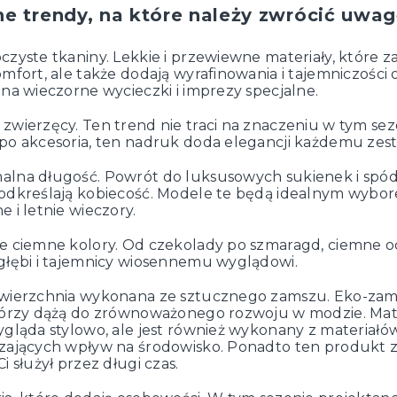
e trendy, na które należy zwrócić uwag
czyste tkaniny. Lekkie i przewiewne materiały, które z
omfort, ale także dodają wyrafinowania i tajemniczości 
 na wieczorne wycieczki i imprezy specjalne.
zwierzęcy. Ten trend nie traci na znaczeniu w tym sez
po akcesoria, ten nadruk doda elegancji każdemu zes
lna długość. Powrót do luksusowych sukienek i spód
odkreślają kobiecość. Modele te będą idealnym wybo
e i letnie wieczory.
e ciemne kolory. Od czekolady po szmaragd, ciemne o
głębi i tajemnicy wiosennemu wyglądowi.
wierzchnia wykonana ze sztucznego zamszu. Eko-zam
tórzy dążą do zrównoważonego rozwoju w modzie. Mate
ygląda stylowo, ale jest również wykonany z materiałó
zających wpływ na środowisko. Ponadto ten produkt 
i służył przez długi czas.