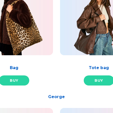
Bag
Tote bag
BUY
BUY
George