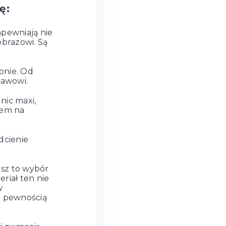
ę:
apewniają nie
obrazowi. Są
onie. Od
tawowi.
nic maxi,
rem na
dcienie
sz to wybór
riał ten nie
w
z pewnością