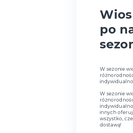
Wios
po n
sezo
W sezonie wi
różnorodności
indywidualno
W sezonie wi
różnorodności
indywidualno
innych oferu
wszystko, cze
dostawą!