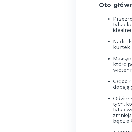
Oto główn
Przezro
tylko k
idealne
Nadruk 
kurtek 
Maksyma
które p
wiosenn
Głęboki
dodają 
Odzież 
tych, k
tylko w
zmniejs
będzie C