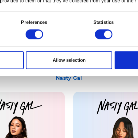
 provided to them or that they’ve collected from your use of their
Preferences
Statistics
 made of faux suede
Faux suede trenc
BUY
BUY
Allow selection
Nasty Gal